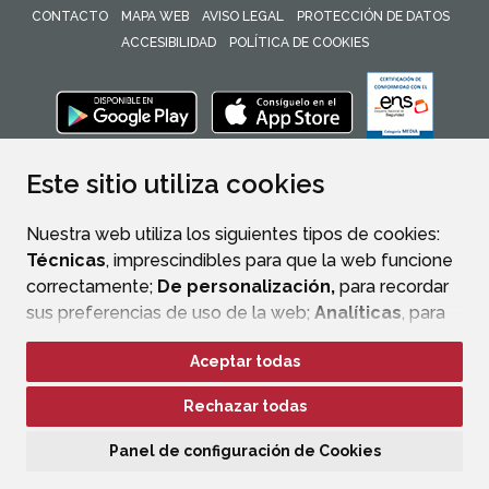
CONTACTO
MAPA WEB
AVISO LEGAL
PROTECCIÓN DE DATOS
ACCESIBILIDAD
POLÍTICA DE COOKIES
ENLACE 
Este sitio utiliza cookies
Nuestra web utiliza los siguientes tipos de cookies:
Técnicas
, imprescindibles para que la web funcione
correctamente;
De personalización,
para recordar
sus preferencias de uso de la web;
Analíticas
, para
mejorar el funcionamiento de la web y sus servicios.
Aceptar todas
Si acepta pulsando el botón
“Aceptar todas”
Rechazar todas
consideramos que acepta su uso. Si pulsa el botón
“Rechazar todas”
o continúa navegando sin realizar
Panel de configuración de Cookies
ninguna acción, se guardarán las cookies técnicas
imprescindibles. Para personalizar sus preferencias